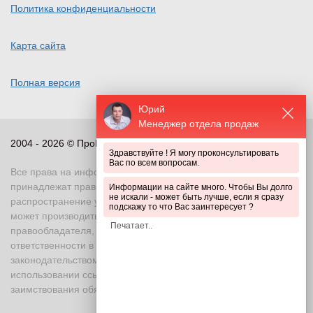
Политика конфиденциальности
Карта сайта
Полная версия
Юрий
Менеджер отдела продаж
2004 - 2026 © ПроПериметр, все права защищены
Здравствуйте ! Я могу проконсультировать
Вас по всем вопросам.
Все права на информационные и иные материалы сайта
принадлежат правообладателю. Воспроизведение или
Информации на сайте много. Чтобы Вы долго
не искали - может быть лучше, если я сразу
распространение указанных материалов в любой форме
подскажу то что Вас заинтересует ?
может производиться только с письменного разрешения
правообладателя, в противном случае возможно применение
ответственности в соответствии с действующим
законодательством Российской Федерации. При
использовании ссылка на правообладателя и источник
заимствования обязательна