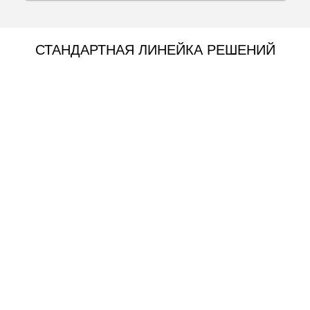
СТАНДАРТНАЯ ЛИНЕЙКА РЕШЕНИЙ
—
— Золотой стандарт прочности