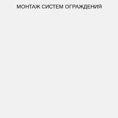
МОНТАЖ СИСТЕМ ОГРАЖДЕНИЯ
СПОСОБЫ МОНТАЖА:
Монтаж под бетонирование
ЗАКАЗАТЬ МОНТАЖ
СПОСОБЫ МОНТАЖА: