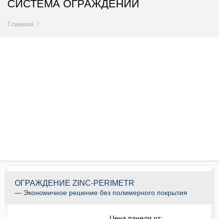
СИСТЕМА ОГРАЖДЕНИЙ
Главная
Внимание! Цены снижены
Спешите купить до 31.08.2026
0
0
0
0
0
0
0
0
Дней
Часов
Минут
Секунд
КУПИТЬ ПО АКЦИИ
ОГРАЖДЕНИЕ ZINC-PERIMETR
— Экономичное решение без полимерного покрытия
Цена панели от: