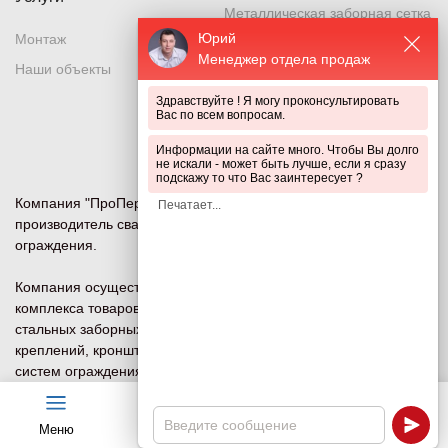
Металлическая заборная сетка
Юрий
Монтаж
Металлическая секция
Менеджер отдела продаж
Наши объекты
Металлический забор
Здравствуйте ! Я могу проконсультировать
Металлическое ограждение
Вас по всем вопросам.
Система ограждений
Информации на сайте много. Чтобы Вы долго
не искали - может быть лучше, если я сразу
подскажу то что Вас заинтересует ?
Компания "ПроПериметр" — ведущий российский
производитель сварных сетчатых 3D и 2D панелей
ограждения.
Компания осуществляет изготовление и продажу всего
комплекса товаров для систем ограждений под ключ:
стальных заборных сеток, ворот, калиток, столбов (опор),
креплений, кронштейнов (наверший) и других компонентов
систем ограждения и безопасности периметра для
объектов любого назначения.
Меню
Чат
Каталог
Калькулятор
Политика конфиденциальности