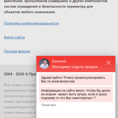
креплений, кронштейнов (наверший) и других компонентов
систем ограждения и безопасности периметра для
объектов любого назначения.
Политика конфиденциальности
Карта сайта
Полная версия
Евгений
Менеджер отдела продаж
2004 - 2026 © ПроПериметр, все права защищены
Здравствуйте ! Я могу проконсультировать
Вас по всем вопросам.
Все права на информационные и иные материалы сайта
принадлежат правообладателю. Воспроизведение или
Информации на сайте много. Чтобы Вы долго
не искали - может быть лучше, если я сразу
распространение указанных материалов в любой форме
подскажу то что Вас заинтересует ?
может производиться только с письменного разрешения
правообладателя, в противном случае возможно применение
ответственности в соответствии с действующим
законодательством Российской Федерации. При